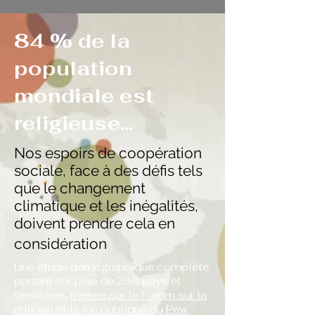
84 % de la
population
mondiale est
religieuse...
Nos espoirs de coopération
sociale, face à des défis tels
que le changement
climatique et les inégalités,
doivent prendre cela en
considération
Une étude démographique complète
portant sur plus de 230 pays et
territoires,
menée par le Forum sur la
religion et la vie publique du Pew