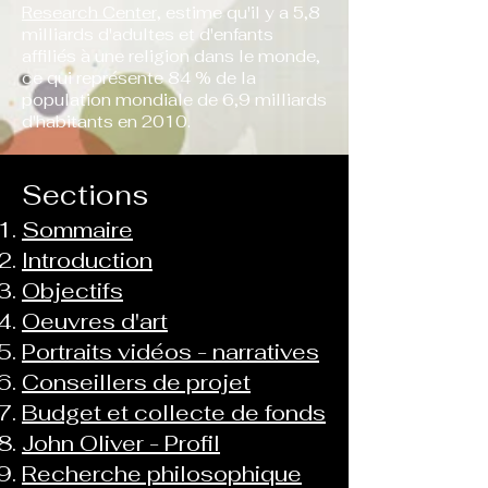
Research Center,
estime qu'il y a 5,8
milliards d'adultes et d'enfants
affiliés à une religion dans le monde,
ce qui représente 84 % de la
population mondiale de 6,9 milliards
d'habitants en 2010.
Sections
Sommaire
Introduction
Objectifs
Oeuvres d'art
Portraits vidéos - narratives
Conseillers de projet
Budget et collecte de fonds
John Oliver - Profil
Recherche philosophique