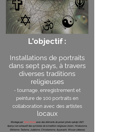
L'objectif :
Installations de portraits
dans sept pays, à travers
diverses traditions
religieuses
- tournage, enregistrement et
peinture de 100 portraits en
collaboration avec
des artistes
locaux
Montage par
Tyler.World
avec des éléments de pxfuel (photo-opkdp) 2021
Aperçu non exhaustif des symboles de la tradition religieuse (Islam, Hindouisme,
Sikhisme, Taoïsme, Judaïsme, Christianisme, Ayyavazhi, Wiccan (déesse)